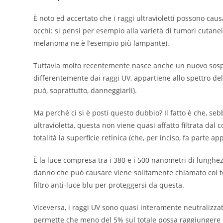
È noto ed accertato che i raggi ultravioletti possono cau
occhi: si pensi per esempio alla varietà di tumori cutanei
melanoma ne è l’esempio più lampante).
Tuttavia molto recentemente nasce anche un nuovo sospetto
differentemente dai raggi UV, appartiene allo spettro del 
può, soprattutto, danneggiarli).
Ma perché ci si è posti questo dubbio? Il fatto è che, se
ultravioletta, questa non viene quasi affatto filtrata dal
totalità la superficie retinica (che, per inciso, fa parte 
È la luce compresa tra i 380 e i 500 nanometri di lunghezz
danno che può causare viene solitamente chiamato col term
filtro anti-luce blu per proteggersi da questa.
Viceversa, i raggi UV sono quasi interamente neutralizzati
permette che meno del 5% sul totale possa raggiungere l