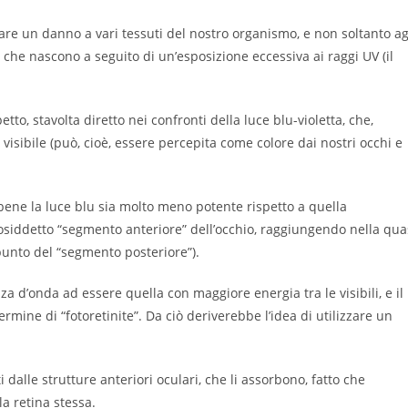
sare un danno a vari tessuti del nostro organismo, e non soltanto ag
 che nascono a seguito di un’esposizione eccessiva ai raggi UV (il
, stavolta diretto nei confronti della luce blu-violetta, che,
visibile (può, cioè, essere percepita come colore dai nostri occhi e
bbene la luce blu sia molto meno potente rispetto a quella
 cosiddetto “segmento anteriore” dell’occhio, raggiungendo nella qua
appunto del “segmento posteriore”).
a d’onda ad essere quella con maggiore energia tra le visibili, e il
ine di “fotoretinite”. Da ciò deriverebbe l’idea di utilizzare un
 dalle strutture anteriori oculari, che li assorbono, fatto che
a retina stessa.