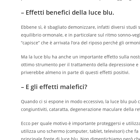
– Effetti benefici della luce blu.
Ebbene sì, è sbagliato demonizzare, infatti diversi studi 
equilibrio ormonale, e in particolare sul ritmo sonno-veg
“capisce” che è arrivata l’ora del riposo perché gli ormoni
Ma la luce blu ha anche un importante effetto sulla nostra
ottimo strumento per il trattamento della depressione e del
priverebbe almeno in parte di questi effetti positivi.
– E gli effetti malefici?
Quando ci si espone in modo eccessivo, la luce blu può ca
congiuntiviti, cataratta, degenerazione maculare della ret
Ecco per quale motivo è importante proteggersi e utilizzar
utilizza uno schermo (computer, tablet, televisori) che fa
principale fonte di luce blu. Non dimentichiamo però c