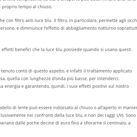
il proprio tempo al chiuso.
con filtro anti-luce blu. Il filtro, in particolare, permette agli occh
persone, e diminuisce l’effetto di abbagliamento notturno soprattut
ffetti benefici che la luce blu possiede quando si usano questi
no tenuto conto di questo aspetto, e infatti il trattamento applicato
nnosa, quella con lunghezze d’onda più basse, per intenderci,
 energia e garantendo, quindi, i suoi effetti positivi sul nostro
odello di lente può essere indossato al chiuso o all’aperto in manie
clusivamente nei confronti della luce blu, e non dei raggi UV). Sono
ariano dalle poche decine di euro fino a sfiorarne il centinaio, a