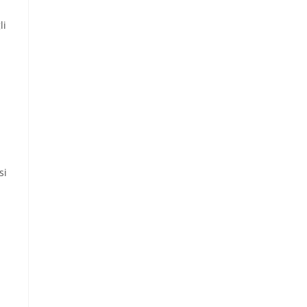
li
si