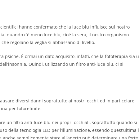
scientifici hanno confermato che la luce blu influisce sul nostro
lia: quando c’è meno luce blu, cioè la sera, il nostro organismo
 che regolano la veglia si abbassano di livello.
 psiche. È ormai un dato acquisito, infatti, che la fototerapia sia 
l’insonnia. Quindi, utilizzando un filtro anti-luce blu, ci si
usare diversi danni soprattutto ai nostri occhi, ed in particolare
ina per fotoretinite.
e un filtro anti-luce blu nei propri occhiali, soprattutto quando si
 uso della tecnologia LED per l’illuminazione, essendo quest’ultima 
he anche semplicemente stare all’aperto può determinare una forte