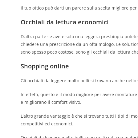
Il tuo ottico può darti un parere sulla scelta migliore per vo
Occhiali da lettura economici
D’altra parte se avete solo una leggera presbiopia potete 
chiedere una prescrizione da un oftalmologo. Le soluzion
sono spesso poco costose, sono gli occhiali da lettura ch
Shopping online
Gli occhiali da leggere molto belli si trovano anche nello
In effetti, questo è il modo migliore per avere montature o
e migliorano il comfort visivo.
L’altro grande vantaggio è che si trovano tutti i tipi di m
competitivi ed economici.
Occhiali da leggere molto belli sono realizzati con materia