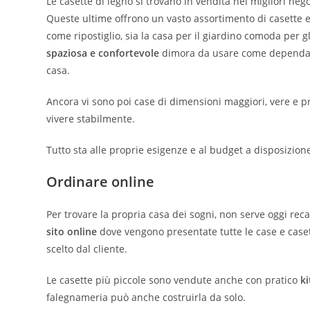
Le casette di legno si trovano in vendita nei migliori nego
Queste ultime offrono un vasto assortimento di casette e 
come ripostiglio, sia la casa per il giardino comoda per g
spaziosa e confortevole
dimora da usare come dependanc
casa.
Ancora vi sono poi case di dimensioni maggiori, vere e 
vivere stabilmente.
Tutto sta alle proprie esigenze e al budget a disposizion
Ordinare online
Per trovare la propria casa dei sogni, non serve oggi recar
sito online
dove vengono presentate tutte le case e caset
scelto dal cliente.
Le casette più piccole sono vendute anche con pratico
k
falegnameria può anche costruirla da solo.