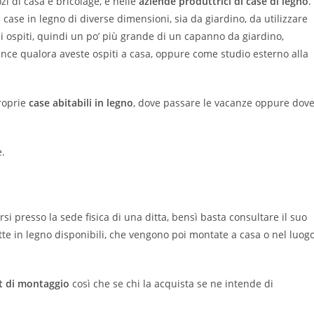
zi di casa e bricolage, e nelle
aziende produttrici di case di legno
.
case in legno di diverse dimensioni, sia da giardino, da utilizzare
li ospiti, quindi un po’ più grande di un capanno da giardino,
e qualora aveste ospiti a casa, oppure come studio esterno alla
proprie
case abitabili in legno
, dove passare le vacanze oppure dov
e.
si presso la sede fisica di una ditta, bensì basta consultare il suo
te in legno disponibili, che vengono poi montate a casa o nel luog
it di montaggio
così che se chi la acquista se ne intende di