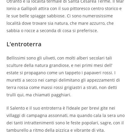
Otranto e la località termale di Santa Cesarea Terme. Il Mar
Ionio a Gallipoli attira con il suo pittoresco centro storico e
le sue belle spiagge sabbiose. Ci sono numerosissime
località dove trovare sia natura, che mare azzurro, che
sabbia o rocce a seconda di cosa si preferisce.
L’entroterra
Bellissimi sono gli uliveti, con molti alberi secolari tali
sculture della natura grandiose, e nei primi mesi dell’
estate si propagano come un tappeto i papaveri rossi. I
muretti a secco nei campi delimitano gli appezzamenti di
terra rossa come massi rossi grigiastri a strati, non detti
trulli qui, ma chiamati pagghiari.
Il Salento e il suo entroterra è l’ideale per brevi gite nei
villaggi di campagna assonnati, ma quando cala la sera uno
dei tanti intrattenimenti sono le feste popolari, sagre, con il
tamburello a ritmo della pizzica e vibrante di vita.