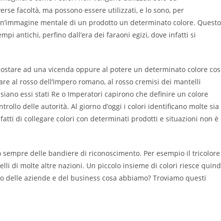
erse facoltà, ma possono essere utilizzati, e lo sono, per
un’immagine mentale di un prodotto un determinato colore. Quest
pi antichi, perfino dall’era dei faraoni egizi, dove infatti si
ccostare ad una vicenda oppure al potere un determinato colore cos
re al rosso dell’Impero romano, al rosso cremisi dei mantelli
 siano essi stati Re o Imperatori capirono che definire un colore
rollo delle autorità. Al giorno d’oggi i colori identificano molte sia
atti di collegare colori con determinati prodotti e situazioni non è
 sempre delle bandiere di riconoscimento. Per esempio il tricolore
elli di molte altre nazioni. Un piccolo insieme di colori riesce quind
ondo delle aziende e del business cosa abbiamo? Troviamo questi