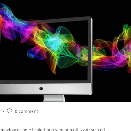
g
0 commenti
mmaginare come i colori non vengano utilizzati solo ed