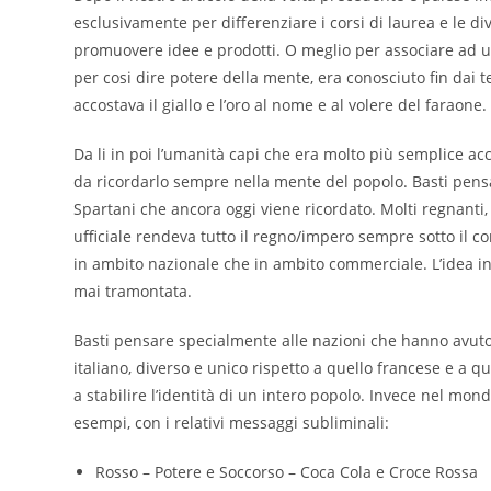
esclusivamente per differenziare i corsi di laurea e le div
promuovere idee e prodotti. O meglio per associare ad 
per cosi dire potere della mente, era conosciuto fin dai tem
accostava il giallo e l’oro al nome e al volere del faraone.
Da li in poi l’umanità capi che era molto più semplice a
da ricordarlo sempre nella mente del popolo. Basti pensa
Spartani che ancora oggi viene ricordato. Molti regnanti,
ufficiale rendeva tutto il regno/impero sempre sotto il cont
in ambito nazionale che in ambito commerciale. L’idea inf
mai tramontata.
Basti pensare specialmente alle nazioni che hanno avuto
italiano, diverso e unico rispetto a quello francese e a qu
a stabilire l’identità di un intero popolo. Invece nel m
esempi, con i relativi messaggi subliminali:
Rosso – Potere e Soccorso – Coca Cola e Croce Rossa