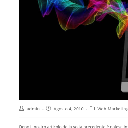
admin
Agosto 4, 2010
Web Marketin
Dopo il nostro articolo della volta precedente è palese i