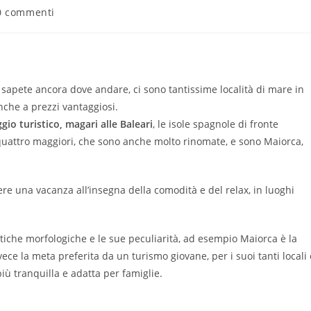
0 commenti
 sapete ancora dove andare, ci sono tantissime località di mare in
nche a prezzi vantaggiosi.
ggio turistico, magari alle Baleari
, le isole spagnole di fronte
ui quattro maggiori, che sono anche molto rinomate, e sono Maiorca,
vere una vacanza all’insegna della comodità e del relax, in luoghi
stiche morfologiche e le sue peculiarità, ad esempio Maiorca è la
vece la meta preferita da un turismo giovane, per i suoi tanti locali 
iù tranquilla e adatta per famiglie.