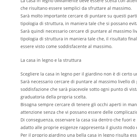
La casa in legno ovviamente deve essere scelta con attenz
che risultano essere semplici da sfruttare al massimo.
Sarà molto importante cercare di puntare su questi partic
tipologia di struttura, in maniera tale che si possano evit
Sarà quindi necessario cercare di puntare al massimo liv
tipologia di struttura in maniera tale che, il risultato fi
essere visto come soddisfacente al massimo.
La casa in legno e la struttura
Scegliere la casa in legno per il giardino non è di certo
Sarà necessario cercare di puntare al massimo livello di p
soddisfazione che sarà piacevole sotto ogni punto di vis
graduatoria della propria scelta.
Bisogna sempre cercare di tenere gli occhi aperti in man
attenzione senza che vi possano essere delle complicazio
Di conseguenza, osservare la casa sia dentro che fuori e
adatto alle proprie esigenze rappresenta il giusto modo d
Per il proprio giardino una bella casa in legno risulta es