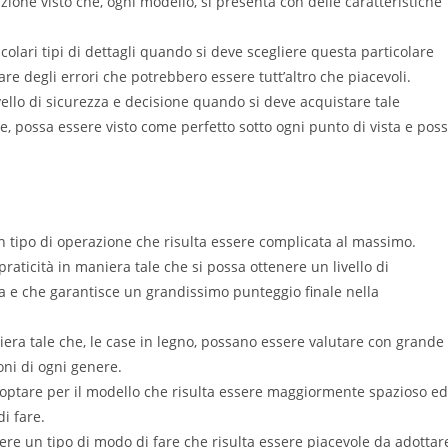
ione visto che, ogni modello, si presenta con delle caratteristiche
olari tipi di dettagli quando si deve scegliere questa particolare
are degli errori che potrebbero essere tutt’altro che piacevoli.
ello di sicurezza e decisione quando si deve acquistare tale
nale, possa essere visto come perfetto sotto ogni punto di vista e pos
 un tipo di operazione che risulta essere complicata al massimo.
raticità in maniera tale che si possa ottenere un livello di
ta e che garantisce un grandissimo punteggio finale nella
iera tale che, le case in legno, possano essere valutare con grande
ni di ogni genere.
 optare per il modello che risulta essere maggiormente spazioso e
i fare.
sere un tipo di modo di fare che risulta essere piacevole da adottar