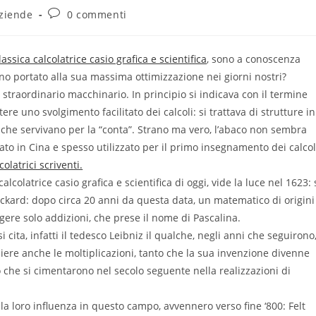
aziende
0 commenti
lassica calcolatrice casio grafica e scientifica
, sono a conoscenza
anno portato alla sua massima ottimizzazione nei giorni nostri?
straordinario macchinario. In principio si indicava con il termine
e uno svolgimento facilitato dei calcoli: si trattava di strutture in
te che servivano per la “conta”. Strano ma vero, l’abaco non sembra
to in Cina e spesso utilizzato per il primo insegnamento dei calcol
latrici scriventi.
alcolatrice casio grafica e scientifica di oggi, vide la luce nel 1623: 
ickard: dopo circa 20 anni da questa data, un matematico di origini
gere solo addizioni, che prese il nome di Pascalina.
 cita, infatti il tedesco Leibniz il qualche, negli anni che seguirono
iere anche le moltiplicazioni, tanto che la sua invenzione divenne
 che si cimentarono nel secolo seguente nella realizzazioni di
a la loro influenza in questo campo, avvennero verso fine ‘800: Felt