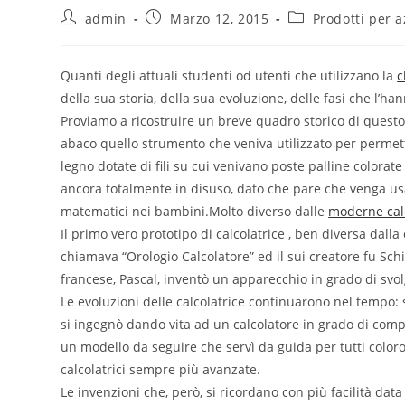
admin
Marzo 12, 2015
Prodotti per 
Quanti degli attuali studenti od utenti che utilizzano la
c
della sua storia, della sua evoluzione, delle fasi che l’h
Proviamo a ricostruire un breve quadro storico di questo 
abaco quello strumento che veniva utilizzato per permetter
legno dotate di fili su cui venivano poste palline colora
ancora totalmente in disuso, dato che pare che venga usa
matematici nei bambini.Molto diverso dalle
moderne calco
Il primo vero prototipo di calcolatrice , ben diversa dalla c
chiamava “Orologio Calcolatore” ed il sui creatore fu Sch
francese, Pascal, inventò un apparecchio in grado di svol
Le evoluzioni delle calcolatrice continuarono nel tempo: si
si ingegnò dando vita ad un calcolatore in grado di comp
un modello da seguire che servì da guida per tutti coloro
calcolatrici sempre più avanzate.
Le invenzioni che, però, si ricordano con più facilità dat