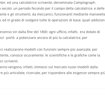
meter, ed una calcolatrice scrivente, denominata Comptograph.
 secolo: un periodo fecondo per il campo della calcolatrice, e delle
gigante e gli strumenti, da meccanici, funzionanti mediante manovella
, ed in grado di svolgere tutte le operazioni di base, quali addizioni
senso sin dalla fine del 1800: ogni ufficio, infatti, era dotato di
uscì portò a potenziare ancora di più la calcolatrice, per
rici realizzarono modelli con funzioni sempre più avanzate, per
’utente, conosce sicuramente: le scientifiche e le grafiche come la
ci scriventi.
 anno vengono, infatti, immessi sul mercato nuovi modelli dalla
re più articolate, ricercate, per rispondere alle esigenze sempre pi