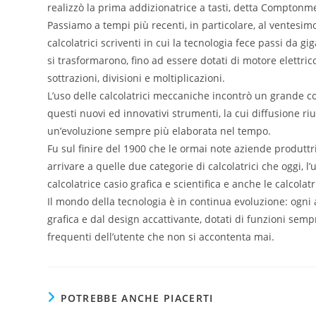
realizzò la prima addizionatrice a tasti, detta Compton
Passiamo a tempi più recenti, in particolare, al ventesimo
calcolatrici scriventi in cui la tecnologia fece passi da 
si trasformarono, fino ad essere dotati di motore elettrico
sottrazioni, divisioni e moltiplicazioni.
L’uso delle calcolatrici meccaniche incontrò un grande con
questi nuovi ed innovativi strumenti, la cui diffusione ri
un’evoluzione sempre più elaborata nel tempo.
Fu sul finire del 1900 che le ormai note aziende produtt
arrivare a quelle due categorie di calcolatrici che oggi, l
calcolatrice casio grafica e scientifica e anche le calcolatri
Il mondo della tecnologia è in continua evoluzione: ogni
grafica e dal design accattivante, dotati di funzioni semp
frequenti dell’utente che non si accontenta mai.
POTREBBE ANCHE PIACERTI