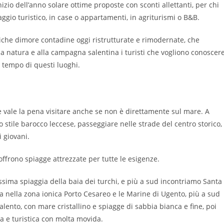
nizio dell’anno solare ottime proposte con sconti allettanti, per chi
ggio turistico, in case o appartamenti, in agriturismi o B&B.
iche dimore contadine oggi ristrutturate e rimodernate, che
la natura e alla campagna salentina i turisti che vogliono conoscer
n tempo di questi luoghi.
e vale la pena visitare anche se non è direttamente sul mare. A
 stile barocco leccese, passeggiare nelle strade del centro storico,
i giovani.
frono spiagge attrezzate per tutte le esigenze.
ssima spiaggia della baia dei turchi, e più a sud incontriamo Santa
ra nella zona ionica Porto Cesareo e le Marine di Ugento, più a sud
lento, con mare cristallino e spiagge di sabbia bianca e fine, poi
la e turistica con molta movida.