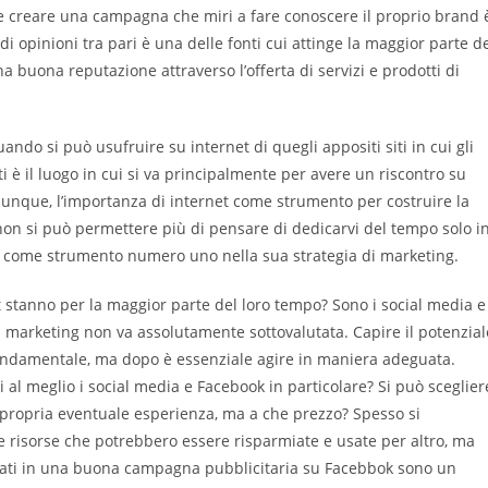
 se creare una campagna che miri a fare conoscere il proprio brand 
i opinioni tra pari è una delle fonti cui attinge la maggior parte d
na buona reputazione attraverso l’offerta di servizi e prodotti di
do si può usufruire su internet di quegli appositi siti in cui gli
i è il luogo in cui si va principalmente per avere un riscontro su
unque, l’importanza di internet come strumento per costruire la
non si può permettere più di pensare di dedicarvi del tempo solo i
come strumento numero uno nella sua strategia di marketing.
net stanno per la maggior parte del loro tempo? Sono i social media e
l marketing non va assolutamente sottovalutata. Capire il potenzial
ondamentale, ma dopo è essenziale agire in maniera adeguata.
i al meglio i social media e Facebook in particolare? Si può sceglier
la propria eventuale esperienza, ma a che prezzo? Spesso si
lle risorse che potrebbero essere risparmiate e usate per altro, ma
egati in una buona campagna pubblicitaria su Facebbok sono un