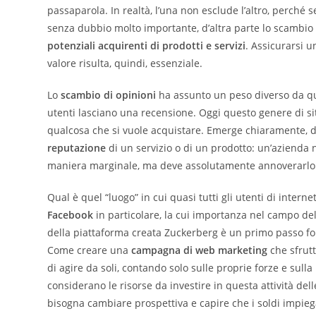
passaparola. In realtà, l’una non esclude l’altro, perché
senza dubbio molto importante, d’altra parte lo scambio d
potenziali acquirenti di prodotti e servizi
. Assicurarsi u
valore risulta, quindi, essenziale.
Lo
scambio di opinioni
ha assunto un peso diverso da quan
utenti lasciano una recensione. Oggi questo genere di sit
qualcosa che si vuole acquistare. Emerge chiaramente, d
reputazione
di un servizio o di un prodotto: un’azienda 
maniera marginale, ma deve assolutamente annoverarlo 
Qual è quel “luogo” in cui quasi tutti gli utenti di inter
Facebook
in particolare, la cui importanza nel campo de
della piattaforma creata Zuckerberg è un primo passo f
Come creare una
campagna di web marketing
che sfrutt
di agire da soli, contando solo sulle proprie forze e sul
considerano le risorse da investire in questa attività de
bisogna cambiare prospettiva e capire che i soldi impi