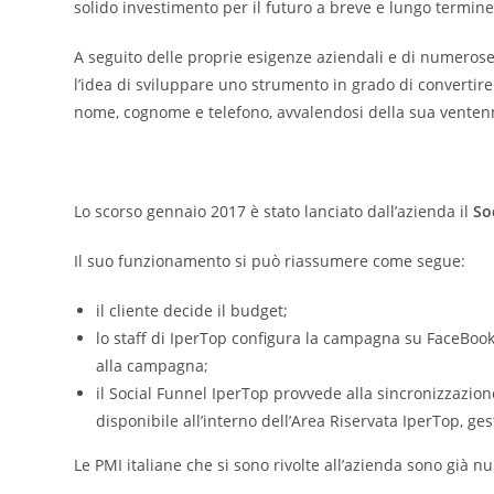
solido investimento per il futuro a breve e lungo termine. 
A seguito delle proprie esigenze aziendali e di numerose r
l’idea di sviluppare uno strumento in grado di convertire
nome, cognome e telefono, avvalendosi della sua venten
Lo scorso gennaio 2017 è stato lanciato dall’azienda il
So
Il suo funzionamento si può riassumere come segue:
il cliente decide il budget;
lo staff di IperTop configura la campagna su FaceBook,
alla campagna;
il Social Funnel IperTop provvede alla sincronizzazion
disponibile all’interno dell’Area Riservata IperTop, g
Le PMI italiane che si sono rivolte all’azienda sono già n