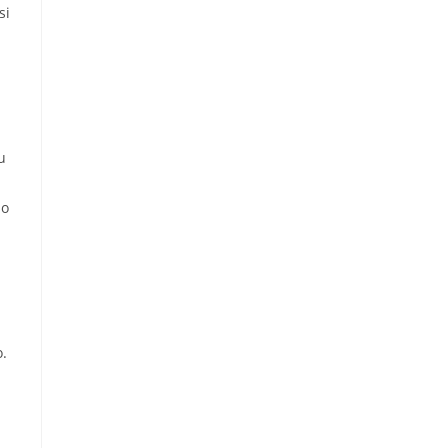
si
u
so
o.