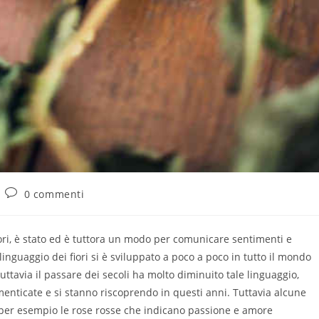
0 commenti
ori, è stato ed è tuttora un modo per comunicare sentimenti e
inguaggio dei fiori si è sviluppato a poco a poco in tutto il mondo
uttavia il passare dei secoli ha molto diminuito tale linguaggio,
menticate e si stanno riscoprendo in questi anni. Tuttavia alcune
per esempio le rose rosse che indicano passione e amore