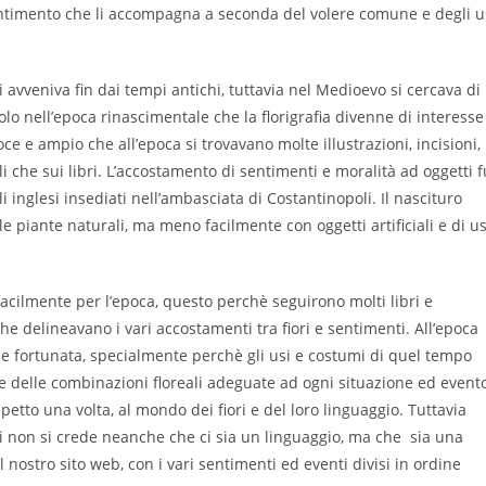
sentimento che li accompagna a seconda del volere comune e degli u
avveniva fin dai tempi antichi, tuttavia nel Medioevo si cercava di
solo nell’epoca rinascimentale che la florigrafia divenne di interesse
e e ampio che all’epoca si trovavano molte illustrazioni, incisioni,
nali che sui libri. L’accostamento di sentimenti e moralità ad oggetti f
i inglesi insediati nell’ambasciata di Costantinopoli. Il nascituro
e piante naturali, ma meno facilmente con oggetti artificiali e di u
facilmente per l’epoca, questo perchè seguirono molti libri e
he delineavano i vari accostamenti tra fiori e sentimenti. All’epoca
 e fortunata, specialmente perchè gli usi e costumi di quel tempo
re delle combinazioni floreali adeguate ad ogni situazione ed event
spetto una volta, al mondo dei fiori e del loro linguaggio. Tuttavia
i non si crede neanche che ci sia un linguaggio, ma che sia una
l nostro sito web, con i vari sentimenti ed eventi divisi in ordine