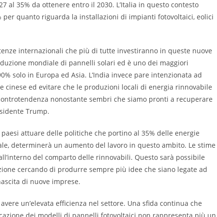
7 al 35% da ottenere entro il 2030. L’Italia in questo contesto
r quanto riguarda la installazioni di impianti fotovoltaici, eolici
enze internazionali che più di tutte investiranno in queste nuove
oduzione mondiale di pannelli solari ed è uno dei maggiori
0% solo in Europa ed Asia. L’India invece pare intenzionata ad
 cinese ed evitare che le produzioni locali di energia rinnovabile
controtendenza nonostante sembri che siamo pronti a recuperare
residente Trump.
 paesi attuare delle politiche che portino al 35% delle energie
onale, determinerà un aumento del lavoro in questo ambito. Le stime
all’interno del comparto delle rinnovabili. Questo sarà possibile
zione cercando di produrre sempre più idee che siano legate ad
nascita di nuove imprese.
avere un’elevata efficienza nel settore. Una sfida continua che
ricazione dei modelli di pannelli fotovoltaici non rappresenta più un