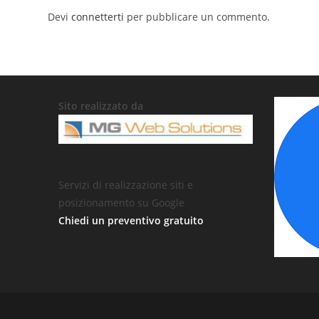
Devi
connetterti
per pubblicare un commento.
Sito realizzato da
Servizi di realizzazione siti e
posizionamento su Google
Chiedi un preventivo gratuito