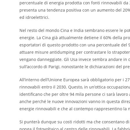
percentuale di energia prodotta con fonti rinnovabili da 2
presenta una tendenza positiva con un aumento del 20% pe
ed idroelettrici.
Nel resto del mondo Cina e India sembrano essere le pot
energie. La Cina già attualmente detiene il 60% della pr
esportatori di questo prodotto con una percentuale del 9
attuare misure antidumping per contrastare lo strapotere
vengano danneggiate. Gli Usa invece sembra andare in 
sull’accordo di Parigi, nonostante le dichiarazioni del p
All’interno dell’Unione Europea sarà obbligatorio per i 27
rinnovabili entro il 2030. Questo, in un’ottica occupazi
identificano che per oltre 94 mila persone ci sarà lavoro 
anche perché le nuove innovazioni vanno in questa dire
energie rinnovabili e che al contempo rappresentino la 
Si punterà dunque su costi ridotti ma che consentano di 
ponga il fotovoltaico al centro delle rinnovabili. La fabb