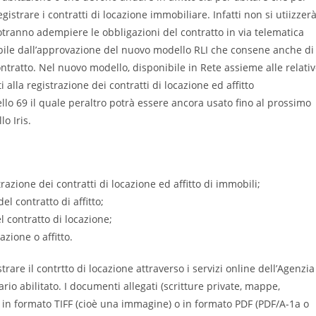
istrare i contratti di locazione immobiliare. Infatti non si utiizzer
tranno adempiere le obbligazioni del contratto in via telematica
sibile dall’approvazione del nuovo modello RLI che consene anche di
ntratto. Nel nuovo modello, disponibile in Rete assieme alle relati
i alla registrazione dei contratti di locazione ed affitto
llo 69 il quale peraltro potrà essere ancora usato fino al prossimo
o Iris.
strazione dei contratti di locazione ed affitto di immobili;
l contratto di affitto;
l contratto di locazione;
azione o affitto.
trare il contrtto di locazione attraverso i servizi online dell’Agenzia
io abilitato. I documenti allegati (scritture private, mappe,
le in formato TIFF (cioè una immagine) o in formato PDF (PDF/A-1a o