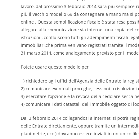
lavoro, dal prossimo 3 febbraio 2014 sarà più semplice reg
più il vecchio modello 69 da consegnare a mano ma si po
online . Questa semplificazione fiscale è stata resa pos
allegare alla comunicazione via internet una copia del co
istruzioni , confluiscono tutti gli adempimenti fiscali legat
immobiliari,che prima venivano registrati tramite il mode
31 marzo 2014, come analogamente previsto per il modell
Potete usare questo modello per
1) richiedere agli uffici dell’Agenzia delle Entrate la regi
2) comunicare eventuali proroghe, cessioni o risoluzioni de
3) esercitare l’opzione e la revoca della cedolare secca ne
4) comunicare i dati catastali dell’immobile oggetto di loc
Dal 3 febbraio 2014 collegandosi a internet, si potrà regis
delle Entrate direttamente, oppure tramite un intermediar
planimetrie, ecc.) dovranno essere inviati in un unico fi