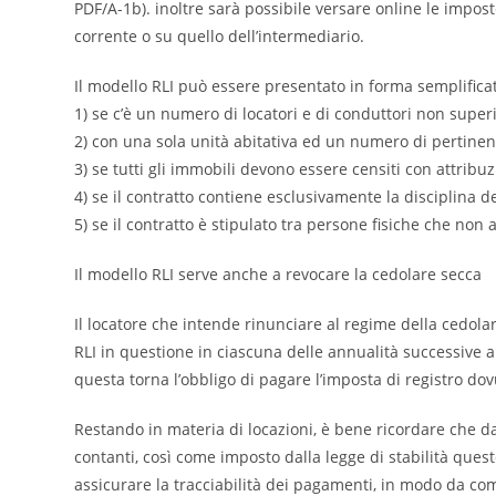
PDF/A-1b). inoltre sarà possibile versare online le impos
corrente o su quello dell’intermediario.
Il modello RLI può essere presentato in forma semplificata
1) se c’è un numero di locatori e di conduttori non superi
2) con una sola unità abitativa ed un numero di pertinen
3) se tutti gli immobili devono essere censiti con attribuz
4) se il contratto contiene esclusivamente la disciplina d
5) se il contratto è stipulato tra persone fisiche che non 
Il modello RLI serve anche a revocare la cedolare secca
Il locatore che intende rinunciare al regime della cedola
RLI in questione in ciascuna delle annualità successive a
questa torna l’obbligo di pagare l’imposta di registro dov
Restando in materia di locazioni, è bene ricordare che dal
contanti, così come imposto dalla legge di stabilità quest
assicurare la tracciabilità dei pagamenti, in modo da com