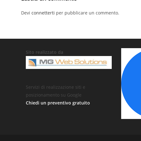
Devi
connetterti
per pubblicare un commento.
Sito realizzato da
Servizi di realizzazione siti e
posizionamento su Google
Chiedi un preventivo gratuito